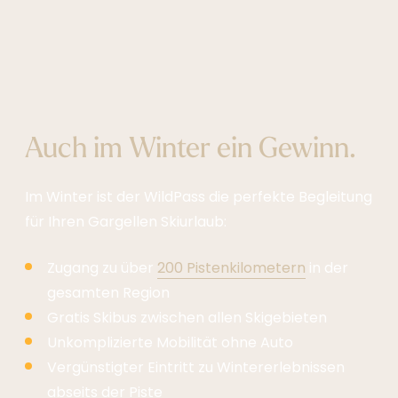
Auch im Winter ein Gewinn.
Im Winter ist der WildPass die perfekte Begleitung
für Ihren Gargellen Skiurlaub:
Zugang zu über
200 Pistenkilometern
in der
gesamten Region
Gratis Skibus zwischen allen Skigebieten
Unkomplizierte Mobilität ohne Auto
Vergünstigter Eintritt zu Wintererlebnissen
abseits der Piste