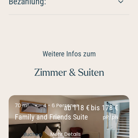
Bezahlung:
Weitere Infos zum
Zimmer & Suiten
70 m²
4 - 6 Personen
ab
118 €
bis
178 €
Family and Friends Suite
pP/pN
Mehr Details
Buchen