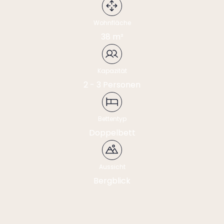
----
Wohnfläche
38 m²
Kapazität
----
2 - 3 Personen
Bettentyp
Doppelbett
Aussicht
Bergblick