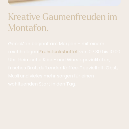
Kreative Gaumenfreuden im
Montafon.
Genießen beginnt am Morgen – mit einem
reichhaltigen
Frühstücksbuffet
von 07:30 bis 10:00
Uhr. Heimische Käse- und Wurstspezialitäten,
frisches Brot, duftender Kaffee, Teevielfalt, Obst,
Müsli und vieles mehr sorgen für einen
wohltuenden Start in den Tag.