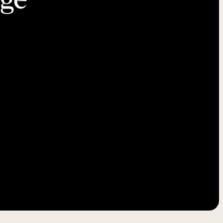
-----