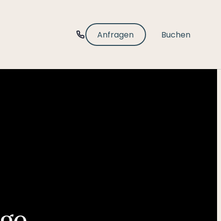
-----
Anfragen
Buchen
age