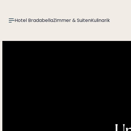
----
Hotel Bradabella
Zimmer & Suiten
Kulinarik
Un