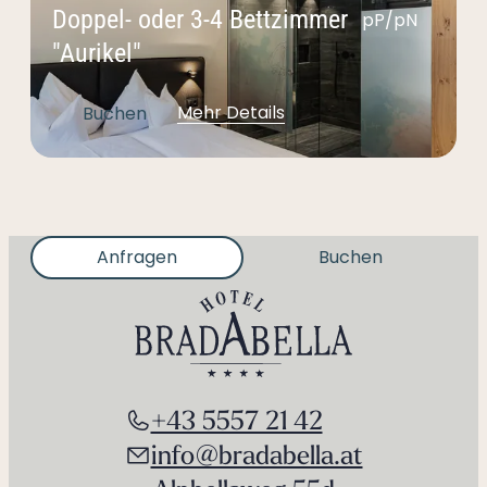
Doppel- oder 3-4 Bettzimmer
pP/pN
"Aurikel"
Mehr Details
Buchen
Anfragen
Buchen
+43 5557 21 42
info@bradabella.at